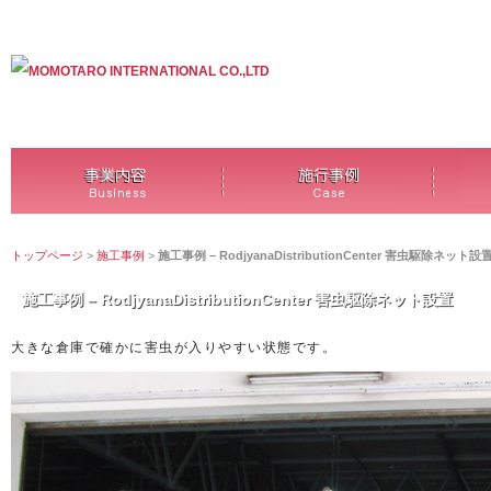
トップページ
>
施工事例
>
施工事例 – RodjyanaDistributionCenter 害虫駆除ネット設
施工事例 – RodjyanaDistributionCenter 害虫駆除ネット設置
大きな倉庫で確かに害虫が入りやすい状態です。